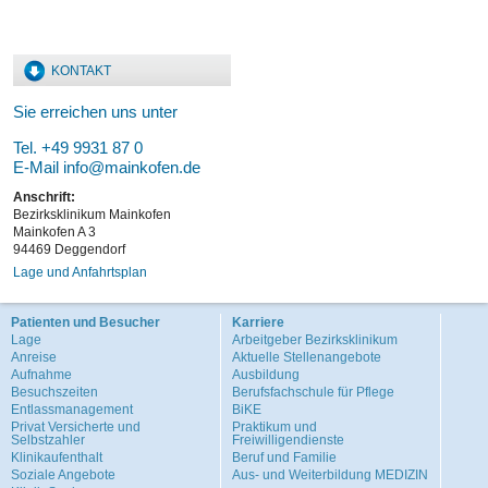
KONTAKT
Sie erreichen uns unter
Tel. +49 9931 87 0
E-Mail
info@mainkofen.de
Anschrift:
Bezirksklinikum Mainkofen
Mainkofen A 3
94469 Deggendorf
Lage und Anfahrtsplan
Patienten und Besucher
Karriere
Lage
Arbeitgeber Bezirksklinikum
Anreise
Aktuelle Stellenangebote
Aufnahme
Ausbildung
Besuchszeiten
Berufsfachschule für Pflege
Entlassmanagement
BiKE
Privat Versicherte und
Praktikum und
Selbstzahler
Freiwilligendienste
Klinikaufenthalt
Beruf und Familie
Soziale Angebote
Aus- und Weiterbildung MEDIZIN