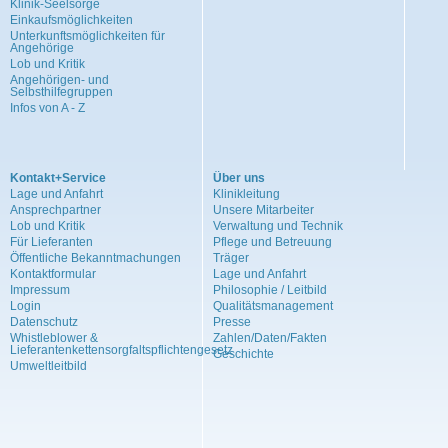
Klinik-Seelsorge
Einkaufsmöglichkeiten
Unterkunftsmöglichkeiten für
Angehörige
Lob und Kritik
Angehörigen- und
Selbsthilfegruppen
Infos von A - Z
Kontakt+Service
Über uns
Lage und Anfahrt
Klinikleitung
Ansprechpartner
Unsere Mitarbeiter
Lob und Kritik
Verwaltung und Technik
Für Lieferanten
Pflege und Betreuung
Öffentliche Bekanntmachungen
Träger
Kontaktformular
Lage und Anfahrt
Impressum
Philosophie / Leitbild
Login
Qualitätsmanagement
Datenschutz
Presse
Whistleblower &
Zahlen/Daten/Fakten
Lieferantenkettensorgfaltspflichtengesetz
Geschichte
Umweltleitbild