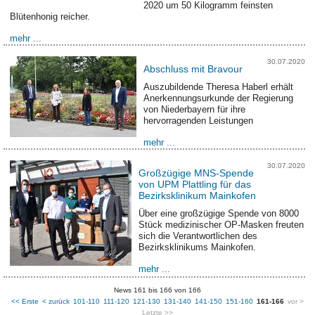
2020 um 50 Kilogramm feinsten
Blütenhonig reicher.
mehr ...
30.07.2020
Abschluss mit Bravour
Auszubildende Theresa Haberl erhält
Anerkennungsurkunde der Regierung
von Niederbayern für ihre
hervorragenden Leistungen
mehr ...
30.07.2020
Großzügige MNS-Spende
von UPM Plattling für das
Bezirksklinikum Mainkofen
Über eine großzügige Spende von 8000
Stück medizinischer OP-Masken freuten
sich die Verantwortlichen des
Bezirksklinikums Mainkofen.
mehr ...
News 161 bis 166 von 166
<< Erste
< zurück
101-110
111-120
121-130
131-140
141-150
151-160
161-166
vor >
Letzte >>