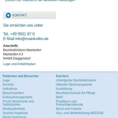
KONTAKT
Sie erreichen uns unter
Tel. +49 9931 87 0
E-Mail
info@mainkofen.de
Anschrift:
Bezirksklinikum Mainkofen
Mainkofen A 3
94469 Deggendorf
Lage und Anfahrtsplan
Patienten und Besucher
Karriere
Lage
Arbeitgeber Bezirksklinikum
Anreise
Aktuelle Stellenangebote
Aufnahme
Ausbildung
Besuchszeiten
Berufsfachschule für Pflege
Entlassmanagement
BiKE
Privat Versicherte und
Praktikum und
Selbstzahler
Freiwilligendienste
Klinikaufenthalt
Beruf und Familie
Soziale Angebote
Aus- und Weiterbildung MEDIZIN
Klinik-Seelsorge