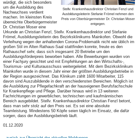
würdigt, die sich besonders
um die Ausbildung des
Stellv. Krankenhausdirektor Christian Fenzl und
Nachwuchses verdient
Ausbildungsleiterin Stefanie Frömel nehmen den
machen. Im kleinsten Kreis
Preis von Oberbürgermeister Dr. Christian Moser
überreichte Oberbürgermeister
entgegen.
Dr. Christian Moser eine
Urkunde an Christian Fenzl, Stellv. Krankenhausdirektor und Stefanie
Frömel, Ausbildungsleiterin des Bezirksklinikums Mainkofen. Obwohl die
Verleihung wegen der anhaltenden Corona-Problematik nicht wie üblich im
großen Stil im Alten Rathaus-Saal stattfinden konnte, freute es den
Rathauschef sehr, dass sich insgesamt 20 Betriebe um den
Ausbildungsförderpreis beworben haben. Alle Bewerbungen wurden von
einer Fachjury gesichtet und mit Empfehlungen an den Wirtschafts-,
Tourismus- und Kulturausschuss weitergeleitet. Mit dem Bezirksklinikum
Mainkofen wurde in diesem Jahr einer der größten Ausbildungsbetriebe in
der Region ausgezeichnet. Das Klinikum zählt 1600 Mitarbeiter, 115
davon sind Auszubildende in den verschiedensten Bereichen. Möglich ist
die Ausbildung zur Pflegefachkraft an der hauseigenen Berufsfachschule
für Krankenpflege und Pflege. Darüber hinaus wird in 13 weiteren
Fachrichtungen im gewerblichen, technischen und kaufmännischen
Bereich ausgebildet. Stellv. Krankenhausdirektor Christian Fenzl betont,
dass man sehr stolz auf den Preis sei. Es sei eine absolute
Teamleistung. Mindestens 50 Köpfe seien täglich im Einsatz, die dafür
sorgen, dass der Ausbildungsbetrieb läuft.
01.12.2020
zurück zur Übersicht der aktuellen Meldungen