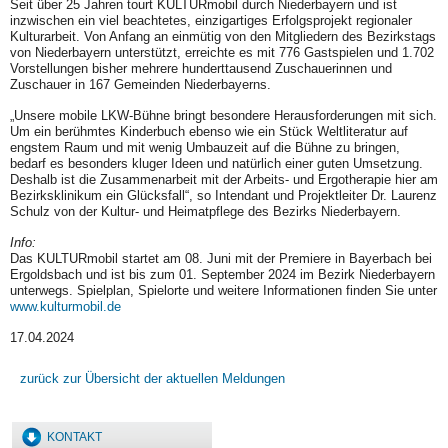
Seit über 25 Jahren tourt KULTURmobil durch Niederbayern und ist
inzwischen ein viel beachtetes, einzigartiges Erfolgsprojekt regionaler
Kulturarbeit. Von Anfang an einmütig von den Mitgliedern des Bezirkstags
von Niederbayern unterstützt, erreichte es mit 776 Gastspielen und 1.702
Vorstellungen bisher mehrere hunderttausend Zuschauerinnen und
Zuschauer in 167 Gemeinden Niederbayerns.
„Unsere mobile LKW-Bühne bringt besondere Herausforderungen mit sich.
Um ein berühmtes Kinderbuch ebenso wie ein Stück Weltliteratur auf
engstem Raum und mit wenig Umbauzeit auf die Bühne zu bringen,
bedarf es besonders kluger Ideen und natürlich einer guten Umsetzung.
Deshalb ist die Zusammenarbeit mit der Arbeits- und Ergotherapie hier am
Bezirksklinikum ein Glücksfall“, so Intendant und Projektleiter Dr. Laurenz
Schulz von der Kultur- und Heimatpflege des Bezirks Niederbayern.
Info:
Das KULTURmobil startet am 08. Juni mit der Premiere in Bayerbach bei
Ergoldsbach und ist bis zum 01. September 2024 im Bezirk Niederbayern
unterwegs. Spielplan, Spielorte und weitere Informationen finden Sie unter
www.kulturmobil.de
17.04.2024
zurück zur Übersicht der aktuellen Meldungen
KONTAKT