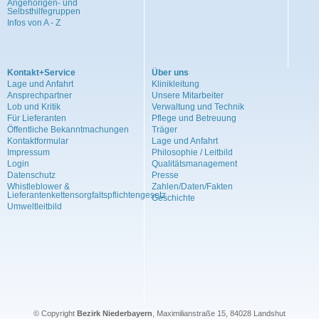
Angehörigen- und
Selbsthilfegruppen
Infos von A - Z
Kontakt+Service
Über uns
Lage und Anfahrt
Klinikleitung
Ansprechpartner
Unsere Mitarbeiter
Lob und Kritik
Verwaltung und Technik
Für Lieferanten
Pflege und Betreuung
Öffentliche Bekanntmachungen
Träger
Kontaktformular
Lage und Anfahrt
Impressum
Philosophie / Leitbild
Login
Qualitätsmanagement
Datenschutz
Presse
Whistleblower &
Zahlen/Daten/Fakten
Lieferantenkettensorgfaltspflichtengesetz
Geschichte
Umweltleitbild
© Copyright
Bezirk Niederbayern
, Maximilianstraße 15, 84028 Landshut