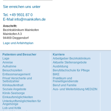
Sie erreichen uns unter
Tel. +49 9931 87 0
E-Mail
info@mainkofen.de
Anschrift:
Bezirksklinikum Mainkofen
Mainkofen A 3
94469 Deggendorf
Lage und Anfahrtsplan
Patienten und Besucher
Karriere
Lage
Arbeitgeber Bezirksklinikum
Anreise
Aktuelle Stellenangebote
Aufnahme
Ausbildung
Besuchszeiten
Berufsfachschule für Pflege
Entlassmanagement
BiKE
Privat Versicherte und
Praktikum und
Selbstzahler
Freiwilligendienste
Klinikaufenthalt
Beruf und Familie
Soziale Angebote
Aus- und Weiterbildung MEDIZIN
Klinik-Seelsorge
Einkaufsmöglichkeiten
Unterkunftsmöglichkeiten für
Angehörige
Lob und Kritik