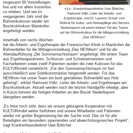
insgesamt 60 Vorstellungen
live und vor allem kostenlos
v.li.o.: Krankenhausdirektor Uwe Böttcher,
zu erleben. Und wie im
Raimund Völkl, Leiter der Arbeits- und
vergangenen Jahr sind die
Ergotherapie, und Dr. Laurenz Schulz vom
Bühnenkulissen wieder am
Referat für Kultur- und Heimatpflege des Bezirks
Bezirksklinikum Mainkofen
Niederbayern mit einem kleinen Teil des Teams
angefertigt worden.
auf der Bühnenkulisse für die Mittagsvorstellung
„Das NEINhorn“.
Innerhalb von sechs Wochen
hat die Arbeits- und Ergotherapie der Forensischen Klinik in Mainkofen die
Bühnenbilder für die Mittagsvorstellung „Das NEINhorn“ und für die
Abendaufführung „Der Sommernachtstraum“ angefertigt. Mit einem Team
aus Ergotherapeutinnen, Schlosser- und Schreinermeistern und
Facharbeitern sowie zwölf Patienten wurden die zwei Kulissen für das
KULTUR
mobil
verwirklicht. „Für den Sommernachtstraum ist fast
ausschließlich eine Stahlkonstruktion hergestellt worden. Für das
NEINhorn hat unser Team ein bunt gestaltetes Bühnenbild aus Holz
gefertigt“, erklärt Raimund Völkl, Leiter der Arbeits- und Ergotherapie am
Bezirksklinikum. Aktuell werden noch die letzten Handgriffe erledigt, aber
in Kürze können die fertigen Arbeiten an den Bezirk Niederbayern
übergeben werden.
„Es freut mich sehr, dass wir unsere gelungene Kooperation mit
KULTURmobil weiter fortführen und unsere Mitarbeiter und Patienten
wieder mit großer Begeisterung bei der Sache sind. Das ist für alle
Beteiligten ein besonders spannendes und abwechslungsreiches Projekt“,
sagt Krankenhausdirektor Uwe Böttcher.