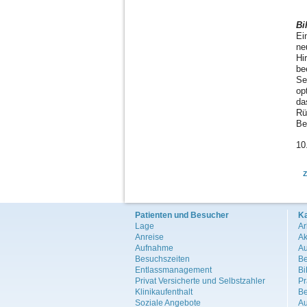
Bi
Ei
ne
Hi
be
Se
op
da
Rü
Be
10
Patienten und Besucher
Ka
Lage
Ar
Anreise
Ak
Aufnahme
Au
Besuchszeiten
Be
Entlassmanagement
B
Privat Versicherte und Selbstzahler
Pr
Klinikaufenthalt
Be
Soziale Angebote
Au