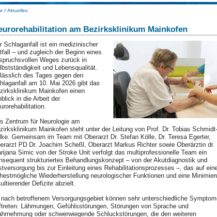
e
/
Aktuelles
eurorehabilitation am Bezirksklinikum Mainkofen
r Schlaganfall ist ein medizinischer
tfall – und zugleich der Beginn eines
spruchsvollen Weges zurück in
lbstständigkeit und Lebensqualität.
lässlich des Tages gegen den
hlaganfall am 10. Mai 2026 gibt das
zirksklinikum Mainkofen einen
nblick in die Arbeit der
urorehabilitation.
s Zentrum für Neurologie am
zirksklinikum Mainkofen steht unter der Leitung von Prof. Dr. Tobias Schmidt
lke. Gemeinsam im Team mit Oberarzt Dr. Stefan Kölle, Dr. Teresa Egerter,
erarzt PD Dr. Joachim Scheßl, Oberarzt Markus Richter sowie Oberärztin dr.
rijana Simic von der Stroke Unit verfolgt das multiprofessionelle Team ein
nsequent strukturiertes Behandlungskonzept – von der Akutdiagnostik und
stversorgung bis zur Einleitung eines Rehabilitationsprozesses –, das auf ein
ühestmögliche Wiederherstellung neurologischer Funktionen und eine Minimier
sultierender Defizite abzielt.
 nach betroffenem Versorgungsgebiet können sehr unterschiedliche Symptom
ftreten: Lähmungen, Gefühlsstörungen, Störungen von Sprache und
hrnehmung oder schwerwiegende Schluckstörungen, die den weiteren