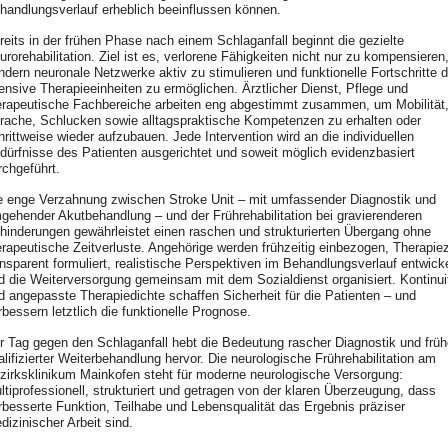
handlungsverlauf erheblich beeinflussen können.
reits in der frühen Phase nach einem Schlaganfall beginnt die gezielte
urorehabilitation. Ziel ist es, verlorene Fähigkeiten nicht nur zu kompensieren
ndern neuronale Netzwerke aktiv zu stimulieren und funktionelle Fortschritte 
tensive Therapieeinheiten zu ermöglichen. Ärztlicher Dienst, Pflege und
erapeutische Fachbereiche arbeiten eng abgestimmt zusammen, um Mobilität
rache, Schlucken sowie alltagspraktische Kompetenzen zu erhalten oder
hrittweise wieder aufzubauen. Jede Intervention wird an die individuellen
dürfnisse des Patienten ausgerichtet und soweit möglich evidenzbasiert
rchgeführt.
e enge Verzahnung zwischen Stroke Unit – mit umfassender Diagnostik und
gehender Akutbehandlung – und der Frührehabilitation bei gravierenderen
hinderungen gewährleistet einen raschen und strukturierten Übergang ohne
erapeutische Zeitverluste. Angehörige werden frühzeitig einbezogen, Therapiez
ansparent formuliert, realistische Perspektiven im Behandlungsverlauf entwicke
d die Weiterversorgung gemeinsam mit dem Sozialdienst organisiert. Kontinui
d angepasste Therapiedichte schaffen Sicherheit für die Patienten – und
rbessern letztlich die funktionelle Prognose.
r Tag gegen den Schlaganfall hebt die Bedeutung rascher Diagnostik und früh
alifizierter Weiterbehandlung hervor. Die neurologische Frührehabilitation am
zirksklinikum Mainkofen steht für moderne neurologische Versorgung:
ltiprofessionell, strukturiert und getragen von der klaren Überzeugung, dass
rbesserte Funktion, Teilhabe und Lebensqualität das Ergebnis präziser
dizinischer Arbeit sind.