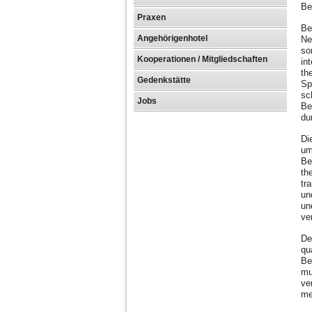
Be
Praxen
Be
Angehörigenhotel
Ne
so
Kooperationen / Mitgliedschaften
in
th
Gedenkstätte
Sp
sc
Jobs
Be
du
Di
um
Be
th
tr
un
un
ve
De
qu
Be
mu
ve
me