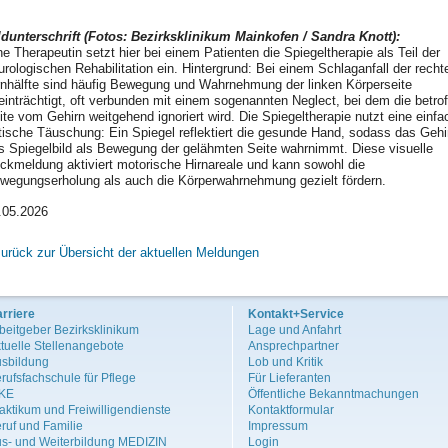
ldunterschrift (Fotos: Bezirksklinikum Mainkofen / Sandra Knott):
ne Therapeutin setzt hier bei einem Patienten die Spiegeltherapie als Teil der
urologischen Rehabilitation ein. Hintergrund: Bei einem Schlaganfall der recht
rnhälfte sind häufig Bewegung und Wahrnehmung der linken Körperseite
einträchtigt, oft verbunden mit einem sogenannten Neglect, bei dem die betro
ite vom Gehirn weitgehend ignoriert wird. Die Spiegeltherapie nutzt eine einfa
tische Täuschung: Ein Spiegel reflektiert die gesunde Hand, sodass das Gehi
s Spiegelbild als Bewegung der gelähmten Seite wahrnimmt. Diese visuelle
ckmeldung aktiviert motorische Hirnareale und kann sowohl die
wegungserholung als auch die Körperwahrnehmung gezielt fördern.
.05.2026
zurück zur Übersicht der aktuellen Meldungen
rriere
Kontakt+Service
beitgeber Bezirksklinikum
Lage und Anfahrt
tuelle Stellenangebote
Ansprechpartner
sbildung
Lob und Kritik
rufsfachschule für Pflege
Für Lieferanten
iKE
Öffentliche Bekanntmachungen
aktikum und Freiwilligendienste
Kontaktformular
ruf und Familie
Impressum
s- und Weiterbildung MEDIZIN
Login