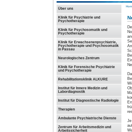
Hom
Über uns
N
Klinik für Psychiatrie und
Psychotherapie
De
Klinik für Psychosomatik und
No
Psychotherapie
an
Se
Klinik für Erwachsenenpsychiatrie,
An
Psychotherapie und Psychosomatik
in Passau
Sc
Be
Neurologisches Zentrum
Ei
Ne
Klinik für Forensische Psychiatrie
und Psychotherapie
Da
Be
Rehabilitationsklinik ALKURE
Wi
Ob
Institut für Innere Medizin und
Labordiagnostik
Ma
ko
Institut für Diagnostische Radiologie
Er
fr
Therapien
re
Ambulante Psychiatrische Dienste
Je
au
Zentrum für Arbeitsmedizin und
Wa
Arbeitssicherheit