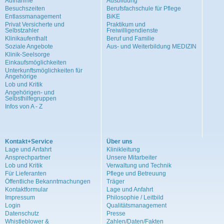
Aufnahme
Ausbildung
Besuchszeiten
Berufsfachschule für Pflege
Entlassmanagement
BiKE
Privat Versicherte und
Praktikum und
Selbstzahler
Freiwilligendienste
Klinikaufenthalt
Beruf und Familie
Soziale Angebote
Aus- und Weiterbildung MEDIZIN
Klinik-Seelsorge
Einkaufsmöglichkeiten
Unterkunftsmöglichkeiten für
Angehörige
Lob und Kritik
Angehörigen- und
Selbsthilfegruppen
Infos von A - Z
Kontakt+Service
Über uns
Lage und Anfahrt
Klinikleitung
Ansprechpartner
Unsere Mitarbeiter
Lob und Kritik
Verwaltung und Technik
Für Lieferanten
Pflege und Betreuung
Öffentliche Bekanntmachungen
Träger
Kontaktformular
Lage und Anfahrt
Impressum
Philosophie / Leitbild
Login
Qualitätsmanagement
Datenschutz
Presse
Whistleblower &
Zahlen/Daten/Fakten