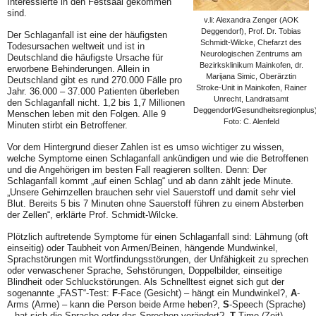
Interessierte in den Festsaal gekommen
sind.
v.li: Alexandra Zenger (AOK
Deggendorf), Prof. Dr. Tobias
Der Schlaganfall ist eine der häufigsten
Schmidt-Wilcke, Chefarzt des
Todesursachen weltweit und ist in
Neurologischen Zentrums am
Deutschland die häufigste Ursache für
Bezirksklinikum Mainkofen, dr.
erworbene Behinderungen. Allein in
Marijana Simic, Oberärztin
Deutschland gibt es rund 270.000 Fälle pro
Stroke-Unit in Mainkofen, Rainer
Jahr. 36.000 – 37.000 Patienten überleben
Unrecht, Landratsamt
den Schlaganfall nicht. 1,2 bis 1,7 Millionen
Deggendorf/Gesundheitsregionplus)
Menschen leben mit den Folgen. Alle 9
Foto: C. Alenfeld
Minuten stirbt ein Betroffener.
Vor dem Hintergrund dieser Zahlen ist es umso wichtiger zu wissen,
welche Symptome einen Schlaganfall ankündigen und wie die Betroffenen
und die Angehörigen im besten Fall reagieren sollten. Denn: Der
Schlaganfall kommt „auf einen Schlag“ und ab dann zählt jede Minute.
„Unsere Gehirnzellen brauchen sehr viel Sauerstoff und damit sehr viel
Blut. Bereits 5 bis 7 Minuten ohne Sauerstoff führen zu einem Absterben
der Zellen“, erklärte Prof. Schmidt-Wilcke.
Plötzlich auftretende Symptome für einen Schlaganfall sind: Lähmung (oft
einseitig) oder Taubheit von Armen/Beinen, hängende Mundwinkel,
Sprachstörungen mit Wortfindungsstörungen, der Unfähigkeit zu sprechen
oder verwaschener Sprache, Sehstörungen, Doppelbilder, einseitige
Blindheit oder Schluckstörungen. Als Schnelltest eignet sich gut der
sogenannte „FAST“-Test:
F
-Face (Gesicht) – hängt ein Mundwinkel?,
A
-
Arms (Arme) – kann die Person beide Arme heben?,
S
-Speech (Sprache)
– hat sich die Sprache oder das Sprechen verändert?,
T
-Time (Zeit).