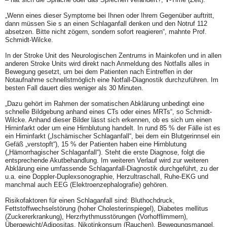
„Wenn eines dieser Symptome bei Ihnen oder Ihrem Gegenüber auftritt,
dann müssen Sie s an einen Schlaganfall denken und den Notruf 112
absetzen. Bitte nicht zögern, sondern sofort reagieren“, mahnte Prof.
Schmidt-Wilcke.
In der Stroke Unit des Neurologischen Zentrums in Mainkofen und in allen
anderen Stroke Units wird direkt nach Anmeldung des Notfalls alles in
Bewegung gesetzt, um bei dem Patienten nach Eintreffen in der
Notaufnahme schnellstmöglich eine Notfall-Diagnostik durchzuführen. Im
besten Fall dauert dies weniger als 30 Minuten.
„Dazu gehört im Rahmen der somatischen Abklärung unbedingt eine
schnelle Bildgebung anhand eines CTs oder eines MRTs“, so Schmidt-
Wilcke. Anhand dieser Bilder lässt sich erkennen, ob es sich um einen
Hirninfarkt oder um eine Hirnblutung handelt. In rund 85 % der Fälle ist es
ein Hirninfarkt („Ischämischer Schlaganfall“, bei dem ein Blutgerinnsel ein
Gefäß „verstopft“), 15 % der Patienten haben eine Hirnblutung
(„Hämorrhagischer Schlaganfall“). Steht die erste Diagnose, folgt die
entsprechende Akutbehandlung. Im weiteren Verlauf wird zur weiteren
Abklärung eine umfassende Schlaganfall-Diagnostik durchgeführt, zu der
u.a. eine Doppler-Duplexsonographie, Herzultraschall, Ruhe-EKG und
manchmal auch EEG (Elektroenzephalografie) gehören.
Risikofaktoren für einen Schlaganfall sind: Bluthochdruck,
Fettstoffwechselstörung (hoher Cholesterinspiegel), Diabetes mellitus
(Zuckererkrankung), Herzrhythmusstörungen (Vorhofflimmern),
Übergewicht/Adipositas, Nikotinkonsum (Rauchen), Bewegungsmangel,