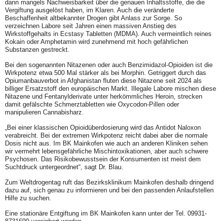
dann mangels Nachweisbarkeit über die genauen Inhaltsstoffe, die die
Vergiftung ausgelöst haben, im Klaren. Auch die veränderte
Beschaffenheit altbekannter Drogen gibt Anlass zur Sorge. So
verzeichnen Labore seit Jahren einen massiven Anstieg des
Wirkstoffgehalts in Ecstasy Tabletten (MDMA). Auch vermeintlich reines
Kokain oder Amphetamin wird zunehmend mit hoch gefährlichen
Substanzen gestreckt.
Bei den sogenannten Nitazenen oder auch Benzimidazol-Opioiden ist die
Wirkpotenz etwa 500 Mal stärker als bei Morphin. Getriggert durch das
Opiumanbauverbot in Afghanistan fluten diese Nitazene seit 2024 als
billiger Ersatzstoff den europäischen Markt. Illegale Labore mischen diese
Nitazene und Fentanylderivate unter herkömmliches Heroin, strecken
damit gefälschte Schmerztabletten wie Oxycodon-Pillen oder
manipulieren Cannabisharz.
„Bei einer klassischen Opioidüberdosierung wird das Antidot Naloxon
verabreicht. Bei der extremen Wirkpotenz reicht dabei aber die normale
Dosis nicht aus. Im BK Mainkofen wie auch an anderen Kliniken sehen
wir vermehrt lebensgefährliche Mischintoxikationen, aber auch schwere
Psychosen. Das Risikobewusstsein der Konsumenten ist meist dem
Suchtdruck untergeordnet“, sagt Dr. Blau.
Zum Weltdrogentag ruft das Bezirksklinikum Mainkofen deshalb dringend
dazu auf, sich genau zu informieren und bei den passenden Anlaufstellen
Hilfe zu suchen.
Eine stationäre Entgiftung im BK Mainkofen kann unter der Tel. 09931-