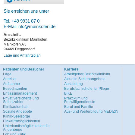
Sie erreichen uns unter
Tel. +49 9931 87 0
E-Mail
info@mainkofen.de
Anschrift:
Bezirksklinikum Mainkofen
Mainkofen A 3
94469 Deggendorf
Lage und Anfahrtsplan
Patienten und Besucher
Karriere
Lage
Arbeitgeber Bezirksklinikum
Anreise
Aktuelle Stellenangebote
Aufnahme
Ausbildung
Besuchszeiten
Berufsfachschule für Pflege
Entlassmanagement
BiKE
Privat Versicherte und
Praktikum und
Selbstzahler
Freiwilligendienste
Klinikaufenthalt
Beruf und Familie
Soziale Angebote
Aus- und Weiterbildung MEDIZIN
Klinik-Seelsorge
Einkaufsmöglichkeiten
Unterkunftsmöglichkeiten für
Angehörige
Lob und Kritik