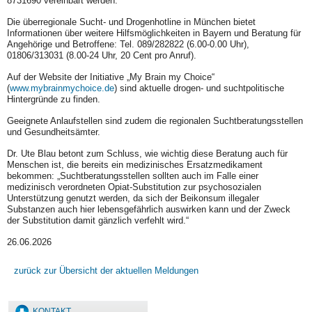
8731690 vereinbart werden.
Die überregionale Sucht- und Drogenhotline in München bietet
Informationen über weitere Hilfsmöglichkeiten in Bayern und Beratung für
Angehörige und Betroffene: Tel. 089/282822 (6.00-0.00 Uhr),
01806/313031 (8.00-24 Uhr, 20 Cent pro Anruf).
Auf der Website der Initiative „My Brain my Choice“
(
www.mybrainmychoice.de
) sind aktuelle drogen- und suchtpolitische
Hintergründe zu finden.
Geeignete Anlaufstellen sind zudem die regionalen Suchtberatungsstellen
und Gesundheitsämter.
Dr. Ute Blau betont zum Schluss, wie wichtig diese Beratung auch für
Menschen ist, die bereits ein medizinisches Ersatzmedikament
bekommen: „Suchtberatungsstellen sollten auch im Falle einer
medizinisch verordneten Opiat-Substitution zur psychosozialen
Unterstützung genutzt werden, da sich der Beikonsum illegaler
Substanzen auch hier lebensgefährlich auswirken kann und der Zweck
der Substitution damit gänzlich verfehlt wird.“
26.06.2026
zurück zur Übersicht der aktuellen Meldungen
KONTAKT