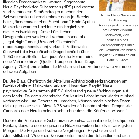
illegalen Drogenmarkt zu warnen. Sogenannte
Neue Psychoaktive Substanzen (NPS) und extrem
stark veränderte Straßendrogen machen den
Dr. Ute Blau, Chefärztin
Schwarzmarkt unberechenbarer denn je. Bereits
der Abteilung
beim „Niederbayerischen Suchtforum“ Ende April in
Abhängigkeitserkrankung
Mainkofen warnten Fachleute eindringlich vor
am Bezirksklinikum
dieser Entwicklung. Diese künstlichen
Mainkofen, klärt
Designerdrogen werden oft verharmlosend als
anlässlich des
„Legal Highs“ oder „Research Chemicals“
Weltdrogentages über
(Forschungschemikalien) verkauft. Mittlerweile
die Gefahren von neuen
überwacht die Europäische Drogenbehörde über
illegalen Substanzen auf.
1.050 dieser Stoffe – fast jede Woche kommt eine
Foto: S. Knott
neue Variante hinzu (Quelle: European Union Drugs
Agency, 2026). Sie stellen die Medizin und die Rettungskräfte vor neue
schwere Aufgaben.
Dr. Ute Blau, Chefärztin der Abteilung Abhängigkeitserkrankungen am
Bezirksklinikum Mainkofen, erklärt: „Unter dem Begriff `Neue
psychoaktive Substanzen (NPS)´ sind ständig neue Verbindungen auf
dem Markt. Da deren chemische Struktur im Labor immer wieder minimal
verändert wird, um Gesetze zu umgehen, können medizinischen Daten
nicht up to date sein. Diese NPS werden oft herkömmlichen Drogen wie
Cannabis oder Heroin beigemischt, ohne dass die Käufer es wissen.“
Die Gefahr: Viele dieser Substanzen wie etwa Cannabinoide, hochpotente
Fentanylderivate oder sogenannte Nitazene wirken bereits in winzigsten
Mengen. Die Folge sind schwere Vergiftungen, Psychosen und
Atemstillstand. Weder die Konsumenten, noch die Behandler sind sich