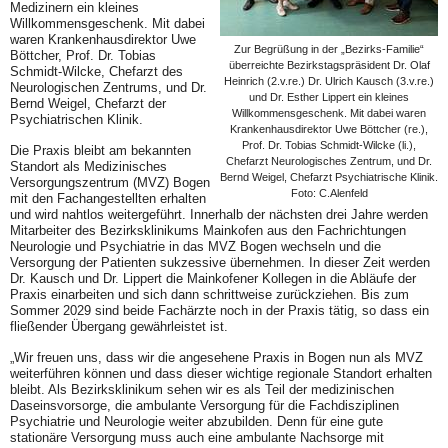
Medizinern ein kleines
Willkommensgeschenk. Mit dabei
waren Krankenhausdirektor Uwe
Zur Begrüßung in der „Bezirks-Familie“
Böttcher, Prof. Dr. Tobias
überreichte Bezirkstagspräsident Dr. Olaf
Schmidt-Wilcke, Chefarzt des
Heinrich (2.v.re.) Dr. Ulrich Kausch (3.v.re.)
Neurologischen Zentrums, und Dr.
und Dr. Esther Lippert ein kleines
Bernd Weigel, Chefarzt der
Willkommensgeschenk. Mit dabei waren
Psychiatrischen Klinik.
Krankenhausdirektor Uwe Böttcher (re.),
Prof. Dr. Tobias Schmidt-Wilcke (li.),
Die Praxis bleibt am bekannten
Chefarzt Neurologisches Zentrum, und Dr.
Standort als Medizinisches
Bernd Weigel, Chefarzt Psychiatrische Klinik.
Versorgungszentrum (MVZ) Bogen
Foto: C.Alenfeld
mit den Fachangestellten erhalten
und wird nahtlos weitergeführt. Innerhalb der nächsten drei Jahre werden
Mitarbeiter des Bezirksklinikums Mainkofen aus den Fachrichtungen
Neurologie und Psychiatrie in das MVZ Bogen wechseln und die
Versorgung der Patienten sukzessive übernehmen. In dieser Zeit werden
Dr. Kausch und Dr. Lippert die Mainkofener Kollegen in die Abläufe der
Praxis einarbeiten und sich dann schrittweise zurückziehen. Bis zum
Sommer 2029 sind beide Fachärzte noch in der Praxis tätig, so dass ein
fließender Übergang gewährleistet ist.
„Wir freuen uns, dass wir die angesehene Praxis in Bogen nun als MVZ
weiterführen können und dass dieser wichtige regionale Standort erhalten
bleibt. Als Bezirksklinikum sehen wir es als Teil der medizinischen
Daseinsvorsorge, die ambulante Versorgung für die Fachdisziplinen
Psychiatrie und Neurologie weiter abzubilden. Denn für eine gute
stationäre Versorgung muss auch eine ambulante Nachsorge mit