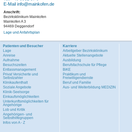
E-Mail
info@mainkofen.de
Anschrift:
Bezirksklinikum Mainkofen
Mainkofen A 3
94469 Deggendorf
Lage und Anfahrtsplan
Patienten und Besucher
Karriere
Lage
Arbeitgeber Bezirksklinikum
Anreise
Aktuelle Stellenangebote
Aufnahme
Ausbildung
Besuchszeiten
Berufsfachschule für Pflege
Entlassmanagement
BiKE
Privat Versicherte und
Praktikum und
Selbstzahler
Freiwilligendienste
Klinikaufenthalt
Beruf und Familie
Soziale Angebote
Aus- und Weiterbildung MEDIZIN
Klinik-Seelsorge
Einkaufsmöglichkeiten
Unterkunftsmöglichkeiten für
Angehörige
Lob und Kritik
Angehörigen- und
Selbsthilfegruppen
Infos von A - Z