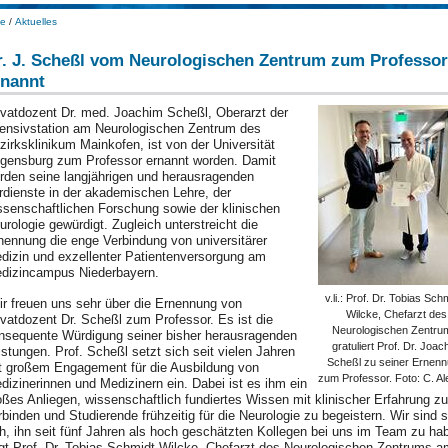
e
/
Aktuelles
r. J. Scheßl vom Neurologischen Zentrum zum Professor
rnannt
ivatdozent Dr. med. Joachim Scheßl, Oberarzt der
tensivstation am Neurologischen Zentrum des
zirksklinikum Mainkofen, ist von der Universität
gensburg zum Professor ernannt worden. Damit
rden seine langjährigen und herausragenden
rdienste in der akademischen Lehre, der
ssenschaftlichen Forschung sowie der klinischen
urologie gewürdigt. Zugleich unterstreicht die
nennung die enge Verbindung von universitärer
dizin und exzellenter Patientenversorgung am
dizincampus Niederbayern.
v.li.: Prof. Dr. Tobias Sch
ir freuen uns sehr über die Ernennung von
Wilcke, Chefarzt des
ivatdozent Dr. Scheßl zum Professor. Es ist die
Neurologischen Zentru
nsequente Würdigung seiner bisher herausragenden
gratuliert Prof. Dr. Joac
istungen. Prof. Scheßl setzt sich seit vielen Jahren
Scheßl zu seiner Ernen
t großem Engagement für die Ausbildung von
zum Professor. Foto: C. Al
dizinerinnen und Medizinern ein. Dabei ist es ihm ein
oßes Anliegen, wissenschaftlich fundiertes Wissen mit klinischer Erfahrung zu
rbinden und Studierende frühzeitig für die Neurologie zu begeistern. Wir sind 
oh, ihn seit fünf Jahren als hoch geschätzten Kollegen bei uns im Team zu ha
gt Prof. Dr. Tobias Schmidt-Wilcke, Chefarzt des Neurologischen Zentrums a