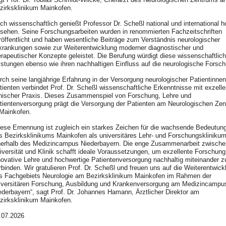
zirksklinikum Mainkofen.
ch wissenschaftlich genießt Professor Dr. Scheßl national und international 
sehen. Seine Forschungsarbeiten wurden in renommierten Fachzeitschriften
röffentlicht und haben wesentliche Beiträge zum Verständnis neurologischer
krankungen sowie zur Weiterentwicklung moderner diagnostischer und
erapeutischer Konzepte geleistet. Die Berufung würdigt diese wissenschaftlic
istungen ebenso wie ihren nachhaltigen Einfluss auf die neurologische Forsc
rch seine langjährige Erfahrung in der Versorgung neurologischer Patientinne
tienten verbindet Prof. Dr. Scheßl wissenschaftliche Erkenntnisse mit exzelle
inischer Praxis. Dieses Zusammenspiel von Forschung, Lehre und
tientenversorgung prägt die Versorgung der Patienten am Neurologischen Ze
 Mainkofen.
iese Ernennung ist zugleich ein starkes Zeichen für die wachsende Bedeutun
s Bezirksklinikums Mainkofen als universitäres Lehr- und Forschungskliniku
nerhalb des Medizincampus Niederbayern. Die enge Zusammenarbeit zwische
iversität und Klinik schafft ideale Voraussetzungen, um exzellente Forschung
novative Lehre und hochwertige Patientenversorgung nachhaltig miteinander z
rbinden. Wir gratulieren Prof. Dr. Scheßl und freuen uns auf die Weiterentwick
s Fachgebiets Neurologie am Bezirksklinikum Mainkofen im Rahmen der
iversitären Forschung, Ausbildung und Krankenversorgung am Medizincampu
ederbayern“, sagt Prof. Dr. Johannes Hamann, Ärztlicher Direktor am
zirksklinikum Mainkofen.
.07.2026