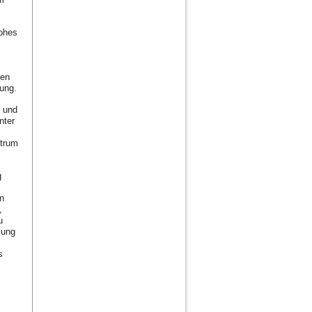
hohes
hen
hung.
n und
nter
ntrum
g
m
n
,
u
lung
s