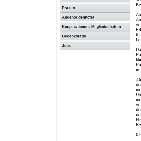
Be
Praxen
Au
Angehörigenhotel
An
ve
Kooperationen / Mitgliedschaften
Er
th
Gedenkstätte
Le
Jobs
Du
Pa
kl
Pa
in
„D
de
in
Un
in
ve
de
un
Ni
Be
07