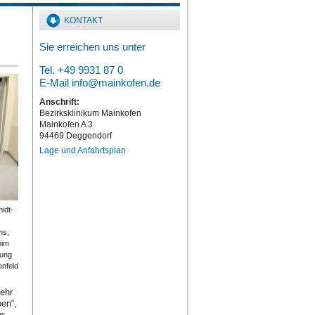
KONTAKT
Sie erreichen uns unter
Tel. +49 9931 87 0
E-Mail
info@mainkofen.de
Anschrift:
Bezirksklinikum Mainkofen
Mainkofen A 3
94469 Deggendorf
Lage und Anfahrtsplan
midt-
ms,
him
nung
enfeld
sehr
ben“,
m