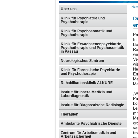
Hom
Über uns
D
Klinik für Psychiatrie und
Psychotherapie
e
Klinik für Psychosomatik und
Pr
Psychotherapie
In
Klinik für Erwachsenenpsychiatrie,
Be
Psychotherapie und Psychosomatik
Re
in Passau
we
Ve
Neurologisches Zentrum
wi
Ne
Klinik für Forensische Psychiatrie
und Psychotherapie
Er
Me
Rehabilitationsklinik ALKURE
Me
Institut für Innere Medizin und
„W
Labordiagnostik
Pr
ko
Institut für Diagnostische Radiologie
Le
mi
Therapien
Me
gr
Ambulante Psychiatrische Dienste
ve
fr
Zentrum für Arbeitsmedizin und
Arbeitssicherheit
sa