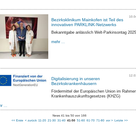
10.0
Bezirksklinikum Mainkofen ist Teil des
innovativen PARKLINK-Netzwerks
Bekanntgabe anlässlich Welt-Parkinsontag 202
mehr ...
12.0
Digitalisierung in unseren
Bezirkskrankenhäusern
Fördermittel der Europäischen Union im Rahme
Krankenhauszukunftsgesetzes (KHZG)
r ...
News 41 bis 50 von 166
<< Erste
< zurück
11-20
21-30
31-40
41-50
51-60
61-70
71-80
vor >
Letzte >>