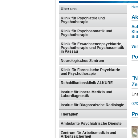
Hom
Über uns
Ak
Klinik für Psychiatrie und
Psychotherapie
Auf
Klinik für Psychosomatik und
Kli
Psychotherapie
Bit
Klinik für Erwachsenenpsychiatrie,
Wir
Psychotherapie und Psychosomatik
in Passau
Po
Neurologisches Zentrum
Klinik für Forensische Psychiatrie
und Psychotherapie
"N
Rehabilitationsklinik ALKURE
Ze
Institut für Innere Medizin und
Uns
Labordiagnostik
02/
Institut für Diagnostische Radiologie
Pr
Therapien
Ambulante Psychiatrische Dienste
Zentrum für Arbeitsmedizin und
Arbeitssicherheit