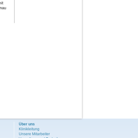
it
enau
Über uns
Klinikleitung
Unsere Mitarbeiter