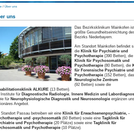
e
/
Über uns
er uns
Das Bezirksklinikum Mainkofen ist
größte Gesundheitseinrichtung de
Bezirks Niederbayern.
Am Standort Mainkofen befindet s
die
Klinik für Psychiatrie und
Psychotherapie
(390 Betten), die
Klinik für Psychosomatik und
Psychotherapie
(80 Betten), die
K
für Forensische Psychiatrie und
Psychotherapie
(152 Betten), da
Neurologische Zentrum
(92 Betten) sowie die
abilitationsklinik ALKURE
(13 Betten).
 Institute für
Diagnostische Radiologie
,
Innere Medizin und Labordiagnos
ie für
Neurophysiologische Diagnostik und Neurosonologie
ergänzen uns
tionäres Angebot.
Standort Passau betreiben wir eine
Klinik für Erwachsenenpsychiatrie, -
chotherapie und -psychosomatik
(60 Betten) sowie eine
Tagklinik für
chiatrie und Psychotherapie
(20 Plätze) sowie eine
Tagklinik für
chosomatik und Psychotherapie
(10 Plätze).