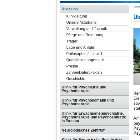
Hom
Über uns
Klinikleitung
Üb
Unsere Mitarbeiter
Verwaltung und Technik
Pflege und Betreuung
Träger
Lage und Anfahrt
Philosophie / Leitbild
Qualitätsmanagement
Presse
Zahlen/Daten/Fakten
Geschichte
Klinik für Psychiatrie und
Psychotherapie
Reh
Die
Klinik für Psychosomatik und
sow
Psychotherapie
sta
Klinik für Erwachsenenpsychiatrie,
Psychotherapie und Psychosomatik
Am 
in Passau
psy
Psy
Neurologisches Zentrum
Psy
Klinik für Forensische Psychiatrie