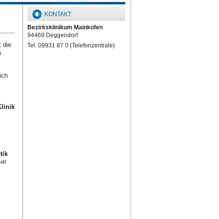
KONTAKT
Bezirksklinikum Mainkofen
94469 Deggendorf
 die
Tel. 09931 87 0 (Telefonzentrale)
s
ich
linik
s
tik
er