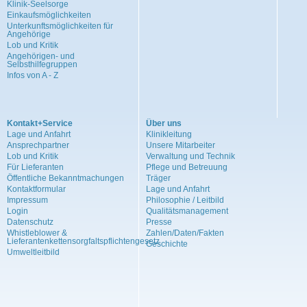
Klinik-Seelsorge
Einkaufsmöglichkeiten
Unterkunftsmöglichkeiten für
Angehörige
Lob und Kritik
Angehörigen- und
Selbsthilfegruppen
Infos von A - Z
Kontakt+Service
Über uns
Lage und Anfahrt
Klinikleitung
Ansprechpartner
Unsere Mitarbeiter
Lob und Kritik
Verwaltung und Technik
Für Lieferanten
Pflege und Betreuung
Öffentliche Bekanntmachungen
Träger
Kontaktformular
Lage und Anfahrt
Impressum
Philosophie / Leitbild
Login
Qualitätsmanagement
Datenschutz
Presse
Whistleblower &
Zahlen/Daten/Fakten
Lieferantenkettensorgfaltspflichtengesetz
Geschichte
Umweltleitbild