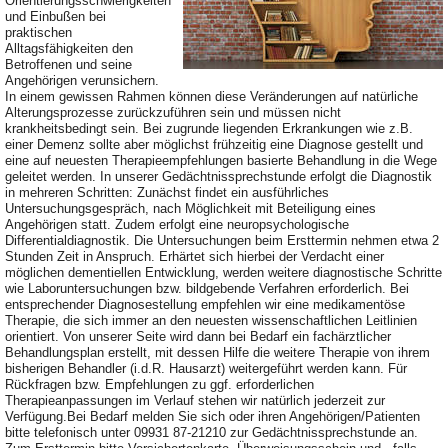
Orientierungsschwierigkeiten
und Einbußen bei
praktischen
Alltagsfähigkeiten den
Betroffenen und seine
Angehörigen verunsichern.
In einem gewissen Rahmen können diese Veränderungen auf natürliche
Alterungsprozesse zurückzuführen sein und müssen nicht
krankheitsbedingt sein. Bei zugrunde liegenden Erkrankungen wie z.B.
einer Demenz sollte aber möglichst frühzeitig eine Diagnose gestellt und
eine auf neuesten Therapieempfehlungen basierte Behandlung in die Wege
geleitet werden. In unserer Gedächtnissprechstunde erfolgt die Diagnostik
in mehreren Schritten: Zunächst findet ein ausführliches
Untersuchungsgespräch, nach Möglichkeit mit Beteiligung eines
Angehörigen statt. Zudem erfolgt eine neuropsychologische
Differentialdiagnostik. Die Untersuchungen beim Ersttermin nehmen etwa 2
Stunden Zeit in Anspruch. Erhärtet sich hierbei der Verdacht einer
möglichen dementiellen Entwicklung, werden weitere diagnostische Schritte
wie Laboruntersuchungen bzw. bildgebende Verfahren erforderlich. Bei
entsprechender Diagnosestellung empfehlen wir eine medikamentöse
Therapie, die sich immer an den neuesten wissenschaftlichen Leitlinien
orientiert. Von unserer Seite wird dann bei Bedarf ein fachärztlicher
Behandlungsplan erstellt, mit dessen Hilfe die weitere Therapie von ihrem
bisherigen Behandler (i.d.R. Hausarzt) weitergeführt werden kann. Für
Rückfragen bzw. Empfehlungen zu ggf. erforderlichen
Therapieanpassungen im Verlauf stehen wir natürlich jederzeit zur
Verfügung.Bei Bedarf melden Sie sich oder ihren Angehörigen/Patienten
bitte telefonisch unter 09931 87-21210 zur Gedächtnissprechstunde an.