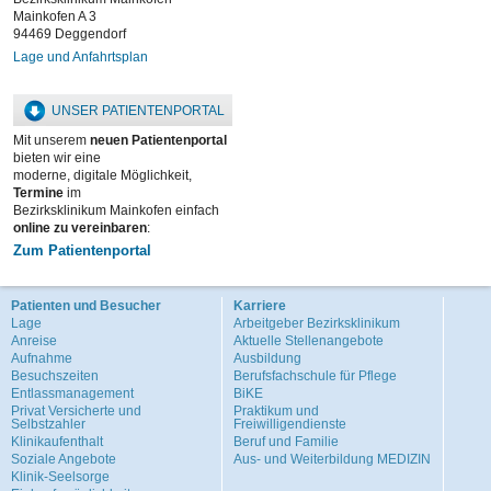
Mainkofen A 3
94469 Deggendorf
Lage und Anfahrtsplan
UNSER PATIENTENPORTAL
Mit unserem
neuen Patientenportal
bieten wir eine
moderne, digitale Möglichkeit,
Termine
im
Bezirksklinikum Mainkofen einfach
online zu vereinbaren
:
Zum Patientenportal
Patienten und Besucher
Karriere
Lage
Arbeitgeber Bezirksklinikum
Anreise
Aktuelle Stellenangebote
Aufnahme
Ausbildung
Besuchszeiten
Berufsfachschule für Pflege
Entlassmanagement
BiKE
Privat Versicherte und
Praktikum und
Selbstzahler
Freiwilligendienste
Klinikaufenthalt
Beruf und Familie
Soziale Angebote
Aus- und Weiterbildung MEDIZIN
Klinik-Seelsorge