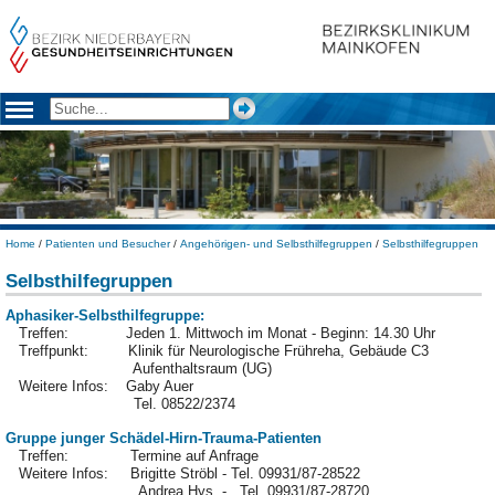
Home
/
Patienten und Besucher
/
Angehörigen- und Selbsthilfegruppen
/
Selbsthilfegruppen
Selbsthilfegruppen
Aphasiker-Selbsthilfegruppe:
Treffen: Jeden 1. Mittwoch im Monat - Beginn: 14.30 Uhr
Treffpunkt: Klinik für Neurologische Frühreha, Gebäude C3
Aufenthaltsraum (UG)
Weitere Infos: Gaby Auer
Tel. 08522/2374
Gruppe junger Schädel-Hirn-Trauma-Patienten
Treffen: Termine auf Anfrage
Weitere Infos: Brigitte Ströbl - Tel. 09931/87-28522
Andrea Hys - Tel. 09931/87-28720