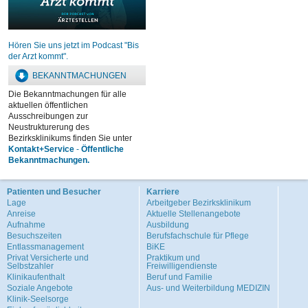
Hören Sie uns jetzt im Podcast "Bis
der Arzt kommt".
BEKANNTMACHUNGEN
Die Bekanntmachungen für alle
aktuellen öffentlichen
Ausschreibungen zur
Neustrukturerung des
Bezirksklinikums finden Sie unter
Kontakt+Service
-
Öffentliche
Bekanntmachungen.
Patienten und Besucher
Karriere
Lage
Arbeitgeber Bezirksklinikum
Anreise
Aktuelle Stellenangebote
Aufnahme
Ausbildung
Besuchszeiten
Berufsfachschule für Pflege
Entlassmanagement
BiKE
Privat Versicherte und
Praktikum und
Selbstzahler
Freiwilligendienste
Klinikaufenthalt
Beruf und Familie
Soziale Angebote
Aus- und Weiterbildung MEDIZIN
Klinik-Seelsorge