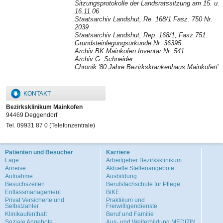
Sitzungsprotokolle der Landsratssitzung am 15. u.
16.11.06
Staatsarchiv Landshut, Re. 168/1 Fasz. 750 Nr.
2039
Staatsarchiv Landshut, Rep. 168/1, Fasz 751.
Grundsteinlegungsurkunde Nr. 36395
Archiv BK Mainkofen Inventar Nr. 541
Archiv G. Schneider
Chronik '80 Jahre Bezirkskrankenhaus Mainkofen'
KONTAKT
Bezirksklinikum Mainkofen
94469 Deggendorf
Tel. 09931 87 0 (Telefonzentrale)
Patienten und Besucher
Karriere
Lage
Arbeitgeber Bezirksklinikum
Anreise
Aktuelle Stellenangebote
Aufnahme
Ausbildung
Besuchszeiten
Berufsfachschule für Pflege
Entlassmanagement
BiKE
Privat Versicherte und
Praktikum und
Selbstzahler
Freiwilligendienste
Klinikaufenthalt
Beruf und Familie
Soziale Angebote
Aus- und Weiterbildung MEDIZIN