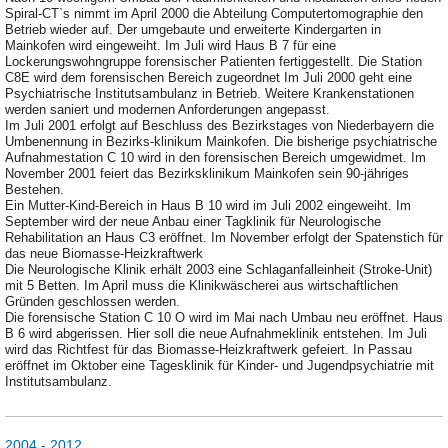
Spiral-CT`s nimmt im April 2000 die Abteilung Computertomographie den
Betrieb wieder auf. Der umgebaute und erweiterte Kindergarten in
Mainkofen wird eingeweiht. Im Juli wird Haus B 7 für eine
Lockerungswohngruppe forensischer Patienten fertiggestellt. Die Station
C8E wird dem forensischen Bereich zugeordnet Im Juli 2000 geht eine
Psychiatrische Institutsambulanz in Betrieb. Weitere Krankenstationen
werden saniert und modernen Anforderungen angepasst.
Im Juli 2001 erfolgt auf Beschluss des Bezirkstages von Niederbayern die
Umbenennung in Bezirks-klinikum Mainkofen. Die bisherige psychiatrische
Aufnahmestation C 10 wird in den forensischen Bereich umgewidmet. Im
November 2001 feiert das Bezirksklinikum Mainkofen sein 90-jähriges
Bestehen.
Ein Mutter-Kind-Bereich in Haus B 10 wird im Juli 2002 eingeweiht. Im
September wird der neue Anbau einer Tagklinik für Neurologische
Rehabilitation an Haus C3 eröffnet. Im November erfolgt der Spatenstich für
das neue Biomasse-Heizkraftwerk
Die Neurologische Klinik erhält 2003 eine Schlaganfalleinheit (Stroke-Unit)
mit 5 Betten. Im April muss die Klinikwäscherei aus wirtschaftlichen
Gründen geschlossen werden.
Die forensische Station C 10 O wird im Mai nach Umbau neu eröffnet. Haus
B 6 wird abgerissen. Hier soll die neue Aufnahmeklinik entstehen. Im Juli
wird das Richtfest für das Biomasse-Heizkraftwerk gefeiert. In Passau
eröffnet im Oktober eine Tagesklinik für Kinder- und Jugendpsychiatrie mit
Institutsambulanz.
2004 - 2012