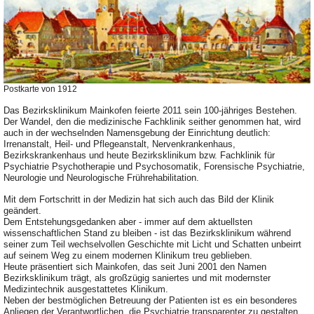
Postkarte von 1912
Das Bezirksklinikum Mainkofen feierte 2011 sein 100-jähriges Bestehen.
Der Wandel, den die medizinische Fachklinik seither genommen hat, wird
auch in der wechselnden Namensgebung der Einrichtung deutlich:
Irrenanstalt, Heil- und Pflegeanstalt, Nervenkrankenhaus,
Bezirkskrankenhaus und heute Bezirksklinikum bzw. Fachklinik für
Psychiatrie Psychotherapie und Psychosomatik, Forensische Psychiatrie,
Neurologie und Neurologische Frührehabilitation.
Mit dem Fortschritt in der Medizin hat sich auch das Bild der Klinik
geändert.
Dem Entstehungsgedanken aber - immer auf dem aktuellsten
wissenschaftlichen Stand zu bleiben - ist das Bezirksklinikum während
seiner zum Teil wechselvollen Geschichte mit Licht und Schatten unbeirrt
auf seinem Weg zu einem modernen Klinikum treu geblieben.
Heute präsentiert sich Mainkofen, das seit Juni 2001 den Namen
Bezirksklinikum trägt, als großzügig saniertes und mit modernster
Medizintechnik ausgestattetes Klinikum.
Neben der bestmöglichen Betreuung der Patienten ist es ein besonderes
Anliegen der Verantwortlichen, die Psychiatrie transparenter zu gestalten