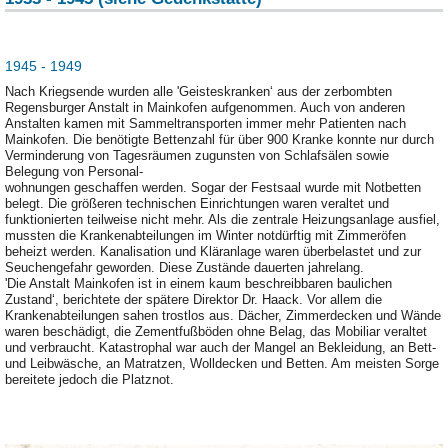
1945 - 1949
Nach Kriegsende wurden alle 'Geisteskranken‘ aus der zerbombten
Regensburger Anstalt in Mainkofen aufgenommen. Auch von anderen
Anstalten kamen mit Sammeltransporten immer mehr Patienten nach
Mainkofen. Die benötigte Bettenzahl für über 900 Kranke konnte nur durch
Verminderung von Tagesräumen zugunsten von Schlafsälen sowie
Belegung von Personal-
wohnungen geschaffen werden. Sogar der Festsaal wurde mit Notbetten
belegt. Die größeren technischen Einrichtungen waren veraltet und
funktionierten teilweise nicht mehr. Als die zentrale Heizungsanlage ausfiel,
mussten die Krankenabteilungen im Winter notdürftig mit Zimmeröfen
beheizt werden. Kanalisation und Kläranlage waren überbelastet und zur
Seuchengefahr geworden. Diese Zustände dauerten jahrelang.
'Die Anstalt Mainkofen ist in einem kaum beschreibbaren baulichen
Zustand‘, berichtete der spätere Direktor Dr. Haack. Vor allem die
Krankenabteilungen sahen trostlos aus. Dächer, Zimmerdecken und Wände
waren beschädigt, die Zementfußböden ohne Belag, das Mobiliar veraltet
und verbraucht. Katastrophal war auch der Mangel an Bekleidung, an Bett-
und Leibwäsche, an Matratzen, Wolldecken und Betten. Am meisten Sorge
bereitete jedoch die Platznot.