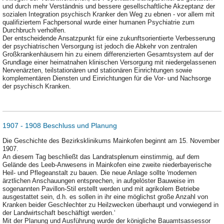
und durch mehr Verständnis und bessere gesellschaftliche Akzeptanz der
sozialen Integration psychisch Kranker den Weg zu ebnen - vor allem mit
qualifiziertem Fachpersonal wurde einer humanen Psychiatrie zum
Durchbruch verholfen.
Der entscheidende Ansatzpunkt für eine zukunftsorientierte Verbesserung
der psychiatrischen Versorgung ist jedoch die Abkehr von zentralen
Großkrankenhäusern hin zu einem differenzierten Gesamtsystem auf der
Grundlage einer heimatnahen klinischen Versorgung mit niedergelassenen
Nervenärzten, teilstationären und stationären Einrichtungen sowie
komplementären Diensten und Einrichtungen für die Vor- und Nachsorge
der psychisch Kranken.
1907 - 1908 Beschluss und Planung
Die Geschichte des Bezirksklinikums Mainkofen beginnt am 15. November
1907.
An diesem Tag beschließt das Landratsplenum einstimmig, auf dem
Gelände des Leeb-Anwesens in Mainkofen eine zweite niederbayerische
Heil- und Pflegeanstalt zu bauen. Die neue Anlage sollte 'modernen
ärztlichen Anschauungen entsprechen, in aufgelöster Bauweise im
sogenannten Pavillon-Stil erstellt werden und mit agrikolem Betriebe
ausgestattet sein, d.h. es sollen in ihr eine möglichst große Anzahl von
Kranken beider Geschlechter zu Heilzwecken überhaupt und vorwiegend in
der Landwirtschaft beschäftigt werden.‘
Mit der Planung und Ausführung wurde der königliche Bauamtsassessor