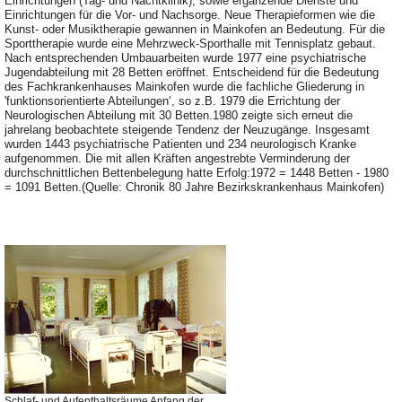
Einrichtungen (Tag- und Nachtklinik), sowie ergänzende Dienste und
Einrichtungen für die Vor- und Nachsorge. Neue Therapieformen wie die
Kunst- oder Musiktherapie gewannen in Mainkofen an Bedeutung. Für die
Sporttherapie wurde eine Mehrzweck-Sporthalle mit Tennisplatz gebaut.
Nach entsprechenden Umbauarbeiten wurde 1977 eine psychiatrische
Jugendabteilung mit 28 Betten eröffnet. Entscheidend für die Bedeutung
des Fachkrankenhauses Mainkofen wurde die fachliche Gliederung in
'funktionsorientierte Abteilungen‘, so z.B. 1979 die Errichtung der
Neurologischen Abteilung mit 30 Betten.1980 zeigte sich erneut die
jahrelang beobachtete steigende Tendenz der Neuzugänge. Insgesamt
wurden 1443 psychiatrische Patienten und 234 neurologisch Kranke
aufgenommen. Die mit allen Kräften angestrebte Verminderung der
durchschnittlichen Bettenbelegung hatte Erfolg:1972 = 1448 Betten - 1980
= 1091 Betten.(Quelle: Chronik 80 Jahre Bezirkskrankenhaus Mainkofen)
Schlaf- und Aufenthaltsräume Anfang der