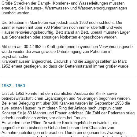
Große Strecken der Dampf-, Kondens- und Wasserleitungen mussten
erneuert, die Heizungs-, Warmwasser- und Wasserversorgungsanlagen
überholt werden.
Die Situation in Mainkofen war jedoch auch 1950 noch schlecht. Die
Zimmer waren mit über 700 Patienten noch immer überfüllt und viele
Häuser renovierungsbedürftig. Bett stand an Bett, überall mussten Lager
aus Strohsäcken oder sonstigen Notbetten eingeschoben werden.
Mit dem am 30.4.1952 in Kraft getretenen bayerischen Verwahrungsgesetz
wurde wieder die zwangsweise Unterbringung von Patienten in
psychiatrischen
Krankenhäusern angeordnet. Dadurch sind die Zugangszahlen ab März
1952 erneut gestiegen, so dass der Bettennotstand immer größer wurde.
1952 - 1960
Erst ab 1953 konnte mit dem räumlichen Ausbau der Klinik sowie
betriebswirtschaftlichen Ergänzungen und Neuerungen begonnen werden.
Bei einer Belegung mit über 800 Kranken wurden im September 1953 die
zwei ersten Häuser im mittleren Ring der Anlage nach ursprünlichem
Konzept für je 80 Männer und Frauen errichtet. Die Zahl der Patienten stieg
jedoch unaufhörlich weiter, vor allem bei Frauen.
Es wurden neue Pläne für weitere Krankengebäude entwickelt, die
gegenüber den bisherigen Gebäuden besser dem Charakter von
Aufnahmeabteilungen entsprachen. Durch ein sogenanntes Zweiwege-