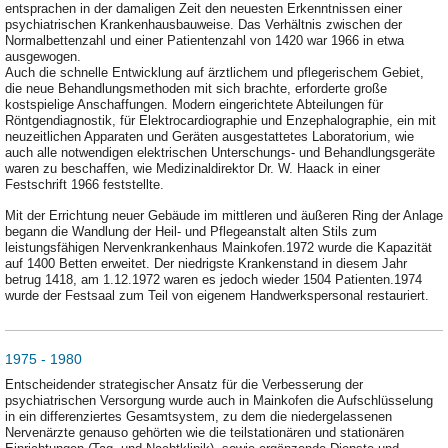
entsprachen in der damaligen Zeit den neuesten Erkenntnissen einer
psychiatrischen Krankenhausbauweise. Das Verhältnis zwischen der
Normalbettenzahl und einer Patientenzahl von 1420 war 1966 in etwa
ausgewogen.
Auch die schnelle Entwicklung auf ärztlichem und pflegerischem Gebiet,
die neue Behandlungsmethoden mit sich brachte, erforderte große
kostspielige Anschaffungen. Modern eingerichtete Abteilungen für
Röntgendiagnostik, für Elektrocardiographie und Enzephalographie, ein mit
neuzeitlichen Apparaten und Geräten ausgestattetes Laboratorium, wie
auch alle notwendigen elektrischen Unterschungs- und Behandlungsgeräte
waren zu beschaffen, wie Medizinaldirektor Dr. W. Haack in einer
Festschrift 1966 feststellte.
Mit der Errichtung neuer Gebäude im mittleren und äußeren Ring der Anlage
begann die Wandlung der Heil- und Pflegeanstalt alten Stils zum
leistungsfähigen Nervenkrankenhaus Mainkofen.1972 wurde die Kapazität
auf 1400 Betten erweitet. Der niedrigste Krankenstand in diesem Jahr
betrug 1418, am 1.12.1972 waren es jedoch wieder 1504 Patienten.1974
wurde der Festsaal zum Teil von eigenem Handwerkspersonal restauriert.
1975 - 1980
Entscheidender strategischer Ansatz für die Verbesserung der
psychiatrischen Versorgung wurde auch in Mainkofen die Aufschlüsselung
in ein differenziertes Gesamtsystem, zu dem die niedergelassenen
Nervenärzte genauso gehörten wie die teilstationären und stationären