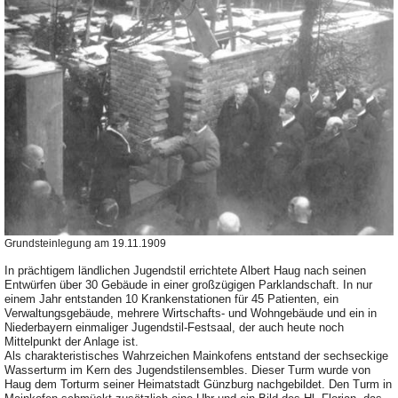
Grundsteinlegung am 19.11.1909
In prächtigem ländlichen Jugendstil errichtete Albert Haug nach seinen
Entwürfen über 30 Gebäude in einer großzügigen Parklandschaft. In nur
einem Jahr entstanden 10 Krankenstationen für 45 Patienten, ein
Verwaltungsgebäude, mehrere Wirtschafts- und Wohngebäude und ein in
Niederbayern einmaliger Jugendstil-Festsaal, der auch heute noch
Mittelpunkt der Anlage ist.
Als charakteristisches Wahrzeichen Mainkofens entstand der sechseckige
Wasserturm im Kern des Jugendstilensembles. Dieser Turm wurde von
Haug dem Torturm seiner Heimatstadt Günzburg nachgebildet. Den Turm in