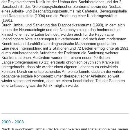
der Psychiatrischen Klinik ist der Umbau des Suchtbereiches und der 2.
Bauabschnitt des 'Gerontopsychiatrischen Zentrums‘ sowie der Neubau
eines Arbeits- und Beschäftigungszentrums mit Cafeteria, Bewegungshalle
und Rasenspielfeld (1994) und die Errichtung einer Kindertagesstätte
(1991).
Durch Umbau und Sanierung des Diagnostikzentrums (1990), in dem sich
neben der Neuroradiologie und der Neurophysiologie das hochmoderne
klinisch-chemische Labor befindet, wurden auch für die Psychiatrie
unabdingbare Voraussetzungen für verbesserte und nach dem modernsten
Kenntnisstand durchführbare diagnostische Maßnahmen geschaffen.
Eine neue Interimsklinik mit 2 Stationen und 72 Betten ermöglichte ab 1991
durch vorübergehende Aufnahme der Patienten die Sanierung weiterer
Krankenstationen. Außerdem wurden mit einem neuen 40-Betten-
Langzeitpflegehauses (B 13) erstmals chronisch psychisch Kranke so
untergebracht, dass sie wieder einen eigenen Lebensraum entwickeln
konnten. Durch ein entsprechendes Ambiente konnte dadurch die verloren
gegangene soziale Kompetenz unter therapeutischer Anleitung so weit
wieder verbessert werden, dass bei einem beachtlichen Teil der Patienten
eine Entlassung aus der Klinik möglich wurde.
2000 - 2003
Nach 10-wöchigem Umbau der Räumlichkeiten und Installation eines neuen