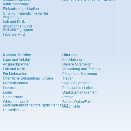
Klinik-Seelsorge
Einkaufsmöglichkeiten
Unterkunftsmöglichkeiten für
Angehörige
Lob und Kritik
Angehörigen- und
Selbsthilfegruppen
Infos von A - Z
Kontakt+Service
Über uns
Lage und Anfahrt
Klinikleitung
Ansprechpartner
Unsere Mitarbeiter
Lob und Kritik
Verwaltung und Technik
Für Lieferanten
Pflege und Betreuung
Öffentliche Bekanntmachungen
Träger
Kontaktformular
Lage und Anfahrt
Impressum
Philosophie / Leitbild
Login
Qualitätsmanagement
Datenschutz
Presse
Whistleblower &
Zahlen/Daten/Fakten
Lieferantenkettensorgfaltspflichtengesetz
Geschichte
Umweltleitbild